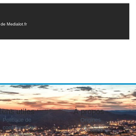
de Medialot.fr
iens utiles
À propos
Politique de
Origines
confidentialité
Carrières