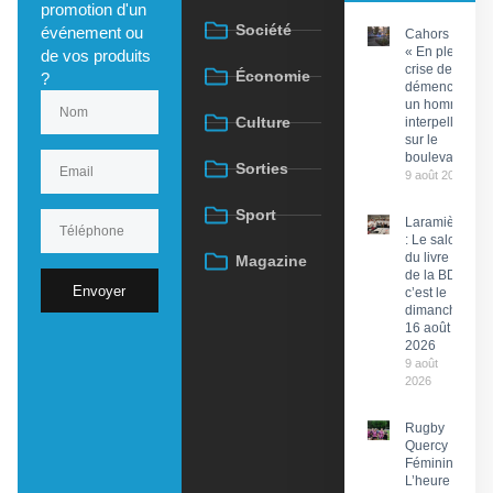
promotion d'un
Société
événement ou
Cahors :
« En pleine
de vos produits
crise de
Économie
?
démence »,
un homme
Culture
interpellé
sur le
boulevard
Sorties
9 août 2026
Sport
Laramière
: Le salon
du livre et
Magazine
de la BD,
Envoyer
c’est le
dimanche
16 août
2026
9 août
2026
Rugby
Quercy
Féminin :
L’heure