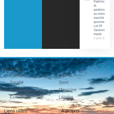
Patrimoine
et
gastronomie
au menu du
marché
gourmand
Lot Of
Saveurs ce
mardi
8 août 2026
Rubriques
Politique
Sorties
Société
Sport
Économie
Magazine
Culture
Légales
Liens utiles
À propos