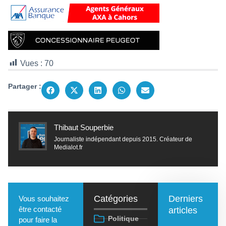
Vues :
70
Partager :
Thibaut Souperbie
Journaliste indépendant depuis 2015. Créateur de
Medialot.fr
Catégories
Derniers
Vous souhaitez
être contacté
articles
Politique
pour faire la