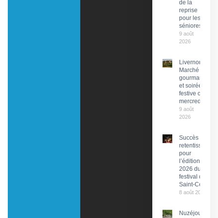
de la
reprise
pour les
séniores
9 août
2026
Livernon :
Marché
gourmand
et soirée
festive ce
mercredi
9 août
2026
Succès
retentissant
pour
l’édition
2026 du
festival de
Saint-Céré
8 août 2026
Nuzéjouls :