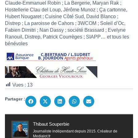
Claude-Emmanuel Robin ; La Bergerie, Maryan Rak ;
Hostellerie Clau del Loup, Jérôme Munoz ; Ça cartonne,
Hubert Nougaret ; Cuisine Côté Sud, David Blanco ;
Distrep ; La paroisse de Cahors ; 3WCOM ; Soleil d’Oc,
Fabien Dimitri ; Nan Dassy ; société Brassard ; Evelyne
Ranouil, Distrep, Patrick Courrèges ; SIAPP… et tous les
bénévoles
Vues :
13
Partager :
Thibaut Souperbie
Journaliste indépendant depuis 2015. Créateur de
Medialot.fr