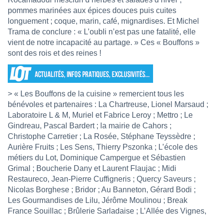
pommes marinées aux épices douces puis cuites
longuement ; coque, marin, café, mignardises. Et Michel
Trama de conclure : « L’oubli n’est pas une fatalité, elle
vient de notre incapacité au partage. » Ces « Bouffons »
sont des rois et des reines !
> « Les Bouffons de la cuisine » remercient tous les
bénévoles et partenaires : La Chartreuse, Lionel Marsaud ;
Laboratoire L & M, Muriel et Fabrice Leroy ; Mettro ; Le
Gindreau, Pascal Bardert ; la mairie de Cahors ;
Christophe Carretier ; La Rosée, Stéphane Teyssèdre ;
Aurière Fruits ; Les Sens, Thierry Pszonka ; L’école des
métiers du Lot, Dominique Campergue et Sébastien
Grimal ; Boucherie Dany et Laurent Flaujac ; Midi
Restaureco, Jean-Pierre Cuffigneris ; Quercy Saveurs ;
Nicolas Borghese ; Bridor ; Au Banneton, Gérard Bodi ;
Les Gourmandises de Lilu, Jérôme Moulinou ; Break
France Souillac ; Brûlerie Sarladaise ; L’Allée des Vignes,