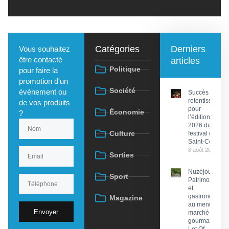
Catégories
Derniers
Vous souhaitez
être contacté
articles
Politique
pour faire la
promotion d'un
Société
événement ou
Succès
retentissant
de vos produits
pour
Économie
?
l’édition
2026 du
Culture
festival de
Saint-Céré
8 août 2026
Sorties
Nuzéjouls :
Sport
Patrimoine
et
gastronomie
Magazine
au menu du
Envoyer
marché
gourmand