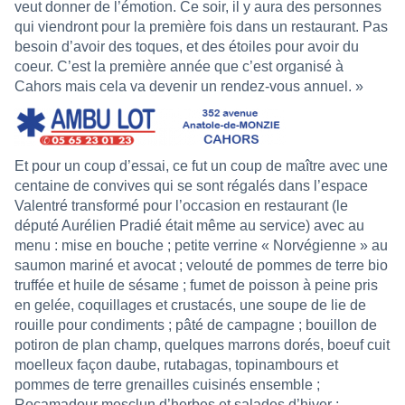
veut donner de l’émotion. Ce soir, il y aura des personnes
qui viendront pour la première fois dans un restaurant. Pas
besoin d’avoir des toques, et des étoiles pour avoir du
coeur. C’est la première année que c’est organisé à
Cahors mais cela va devenir un rendez-vous annuel. »
Et pour un coup d’essai, ce fut un coup de maître avec une
centaine de convives qui se sont régalés dans l’espace
Valentré transformé pour l’occasion en restaurant (le
député Aurélien Pradié était même au service) avec au
menu : mise en bouche ; petite verrine « Norvégienne » au
saumon mariné et avocat ; velouté de pommes de terre bio
truffée et huile de sésame ; fumet de poisson à peine pris
en gelée, coquillages et crustacés, une soupe de lie de
rouille pour condiments ; pâté de campagne ; bouillon de
potiron de plan champ, quelques marrons dorés, boeuf cuit
moelleux façon daube, rutabagas, topinambours et
pommes de terre grenailles cuisinés ensemble ;
Rocamadour mesclun d’herbes et salades d’hiver ;