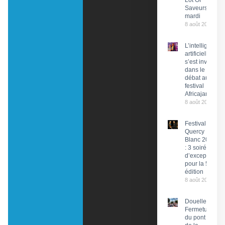
Lot Of
Saveurs ce
mardi
8 août 2026
L’intelligence
artificielle
s’est invitée
dans le
débat au
festival
Africajarc
8 août 2026
Festival du
Quercy
Blanc 2026
: 3 soirées
d’exception
pour la 58e
édition
8 août 2026
Douelle :
Fermeture
du pont et