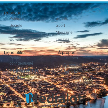
Rubriques
Politique
Sorties
Société
Sport
Économie
Magazine
Culture
Légales
Liens utiles
À propos
Politique de
Origines
confidentialité
Carrières
Mentions légales
Publicité
Contact
Votre site d'actualités et d'informations dans le