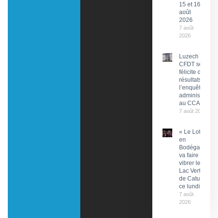
15 et 16
août
2026
7 août
2026
Luzech : La
CFDT se
félicite des
résultats de
l’enquête
administrative
au CCAS
7 août 2026
« Le Lot
en
Bodéga »
va faire
vibrer le
Lac Vert
de Catus
ce lundi
7 août
2026