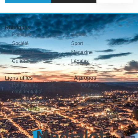
Rubriques
Politique
Sorties
Société
Sport
Économie
Magazine
Culture
Légales
Liens utiles
À propos
Politique de
Origines
confidentialité
Carrières
Mentions légales
Publicité
Contact