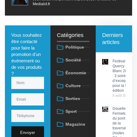
Medialot.fr
Catégories
Derniers
Vous souhaitez
être contacté
articles
Politique
pour faire la
promotion d'un
Société
événement ou
Festival du
Quercy
de vos produits
Blanc 2026
Économie
?
: 3 soirées
d’exception
Culture
pour la 58e
édition
8 août 2026
Sorties
Douelle :
Sport
Fermeture
du pont et
de la
Magazine
traversée
Envoyer
(routes