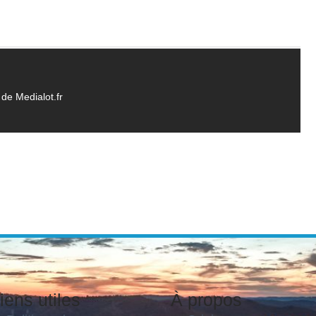
de Medialot.fr
iens utiles
À propos