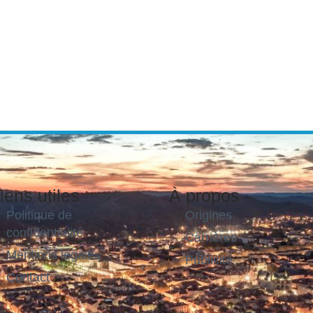
iens utiles
À propos
Politique de
Origines
confidentialité
Carrières
Mentions légales
Publicité
Contact