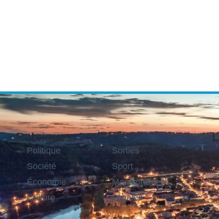
Rubriques
L
Politique
Sorties
Société
Sport
Économie
Magazine
Culture
Légales