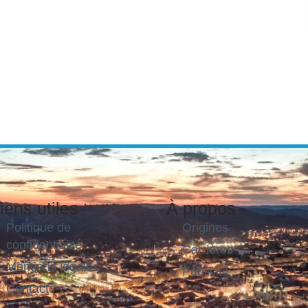
iens utiles
À propos
Politique de
Origines
confidentialité
Carrières
Mentions légales
Publicité
Contact