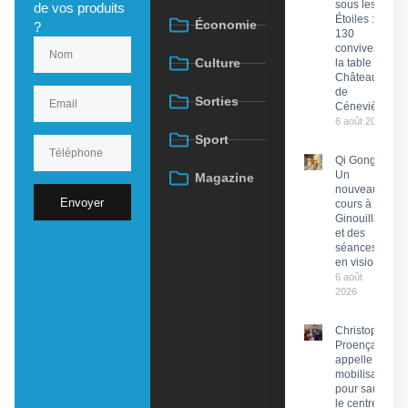
sous les
de vos produits
Étoiles :
Économie
?
130
convives à
Culture
la table du
Château
de
Sorties
Cénevières
6 août 2026
Sport
Qi Gong :
Un
Magazine
nouveau
Envoyer
cours à
Ginouillac
et des
séances
en visio
6 août
2026
Christophe
Proença
appelle à la
mobilisation
pour sauver
le centre