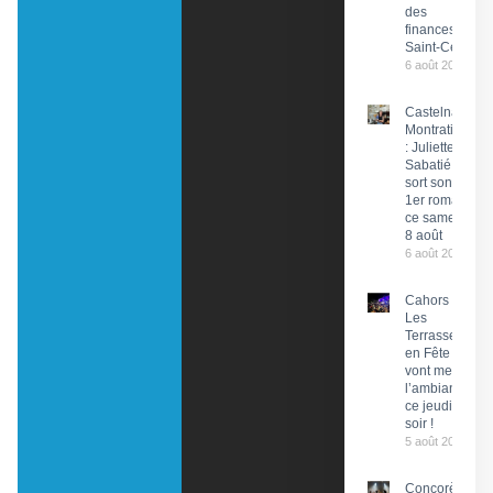
des
finances de
Saint-Céré
6 août 2026
Castelnau-
Montratier
: Juliette
Sabatié
sort son
1er roman
ce samedi
8 août
6 août 2026
Cahors :
Les
Terrasses
en Fête
vont mettre
l’ambiance
ce jeudi
soir !
5 août 2026
Concorès :