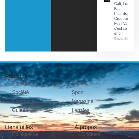
Cali, Les
Fatals
Picards, Les
Croquants…
Festi’ValCéou,
c’est ce week-
end !
5 août 2026
Rubriques
Politique
Sorties
Société
Sport
Économie
Magazine
Culture
Légales
Liens utiles
À propos
Politique de
Origines