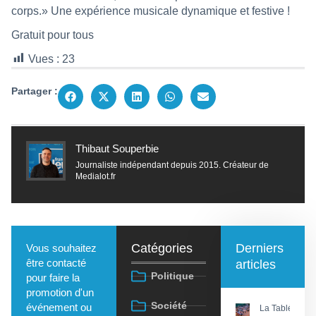
corps.» Une expérience musicale dynamique et festive !
Gratuit pour tous
Vues :
23
Partager :
Thibaut Souperbie
Journaliste indépendant depuis 2015. Créateur de
Medialot.fr
Catégories
Derniers
Vous souhaitez
être contacté
articles
Politique
pour faire la
promotion d'un
Société
événement ou
La Tablée