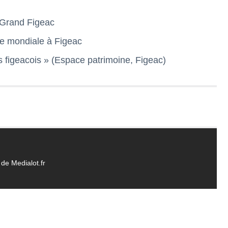
u Grand Figeac
re mondiale à Figeac
ys figeacois » (Espace patrimoine, Figeac)
de Medialot.fr