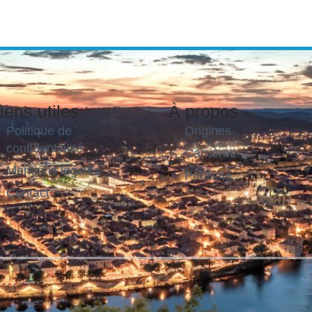
iens utiles
À propos
Politique de
Origines
confidentialité
Carrières
Mentions légales
Publicité
Contact