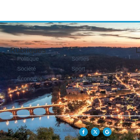
Rubriques
L
Politique
Sorties
Société
Sport
Économie
Magazine
Culture
Légales
Tous droits réservés © 2026 Medialot.