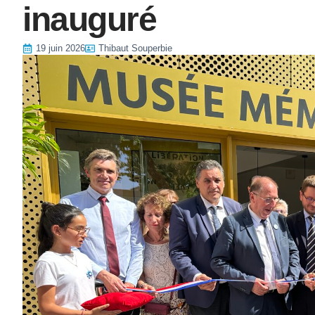
inauguré
19 juin 2026
Thibaut Souperbie