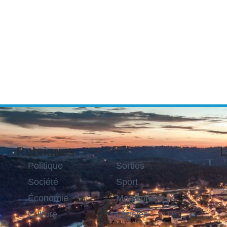
Rubriques
L
Politique
Sorties
Société
Sport
Économie
Magazine
Culture
Légales