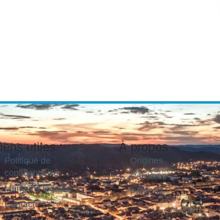
iens utiles
À propos
Politique de
Origines
confidentialité
Carrières
Mentions légales
Publicité
Contact