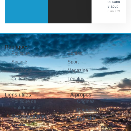
ce samedi
8 août
6 août 2026
Rubriques
Politique
Sorties
Société
Sport
Économie
Magazine
Culture
Légales
Liens utiles
À propos
Politique de
Origines
confidentialité
Carrières
Mentions légales
Publicité
Contact