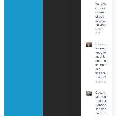
Un
nouveau
cours à
Ginouillac
et des
séances
en visio
6 août
2026
Christophe
Proença
appelle à la
mobilisation
pour sauver
le centre
des
finances de
Saint-Céré
6 août 2026
Castelnau-
Montratier
: Juliette
Sabatié
sort son
1er roman