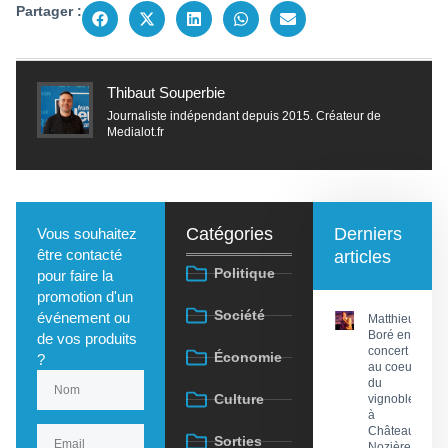
Partager :
Thibaut Souperbie
Journaliste indépendant depuis 2015. Créateur de
Medialot.fr
Catégories
Derniers
Vous souhaitez
être contacté
articles
Politique
pour faire la
promotion d'un
Société
événement ou
Matthieu
Boré en
de vos produits
concert
Économie
?
au coeur
du
Culture
vignoble
à
Château
Sorties
Nozières