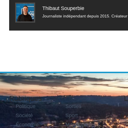
Thibaut Souperbie
Journaliste indépendant depuis 2015. Créateur 
Rubriques
L
Politique
Sorties
Société
Sport
Économie
Magazine