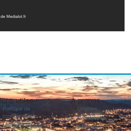
de Medialot.fr
iens utiles
À propos
Politique de
Origines
confidentialité
Carrières
Mentions légales
Publicité