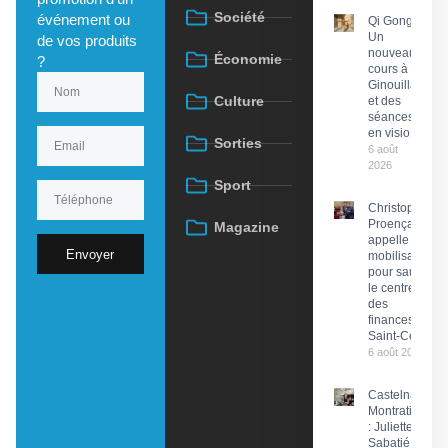
Société
événement ou
Qi Gong :
Un
de vos produits
nouveau
Économie
?
cours à
Ginouillac
Culture
et des
séances
en visio
Sorties
6 août
2026
Sport
Christophe
Proença
Magazine
appelle à la
Envoyer
mobilisation
pour sauver
le centre
des
finances de
Saint-Céré
6 août 2026
Castelnau-
Montratier
: Juliette
Sabatié