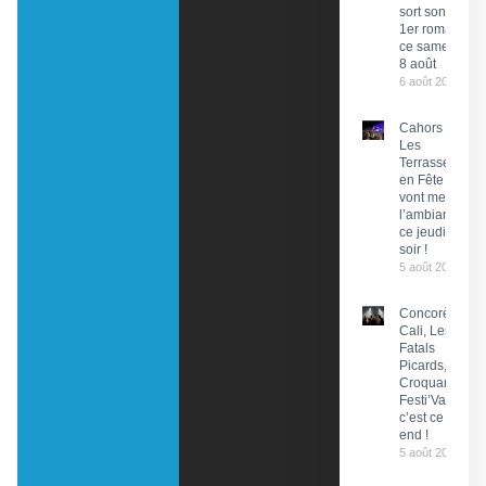
sort son
1er roman
ce samedi
8 août
6 août 2026
Cahors :
Les
Terrasses
en Fête
vont mettre
l’ambiance
ce jeudi
soir !
5 août 2026
Concorès :
Cali, Les
Fatals
Picards, Les
Croquants…
Festi’ValCéou,
c’est ce week-
end !
5 août 2026