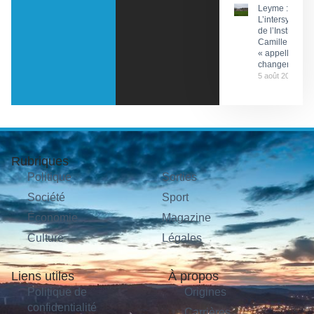
Leyme :
L’intersyndical
de l’Institut
Camille Miret
« appelle à du
changement »
5 août 2026
Rubriques
Politique
Sorties
Société
Sport
Économie
Magazine
Culture
Légales
Liens utiles
À propos
Politique de
Origines
confidentialité
Carrières