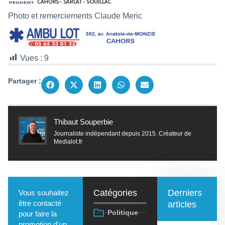
Photo et remerciements Claude Meric
Vues :
9
Partager :
Thibaut Souperbie
Journaliste indépendant depuis 2015. Créateur de
Medialot.fr
Catégories
Derniers
Vous souhaitez
être contacté
articles
Politique
pour faire la
promotion d'un