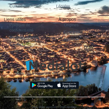
Culture
Légales
Liens utiles
À propos
Politique de
Origines
confidentialité
Carrières
Mentions légales
Publicité
Contact
Votre site d'actualités et d'informations dans le
département du Lot (46).
Tous droits réservés © 2026 Medialot.