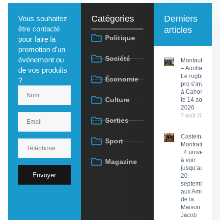
Catégories
Derniers
Vous souhaitez
être contacté
articles
Politique
pour faire la
promotion d'un
Société
événement ou
Montauban
– Aurillac :
de vos produits
Le rugby
Économie
?
pro s’invite
à Cahors
Culture
le 14 août
2026
7 août 2026
Sorties
Castelnau-
Sport
Montratier
: 4 univers
à voir
Magazine
jusqu’au
Envoyer
20
septembre
aux Amis
de la
Maison
Jacob