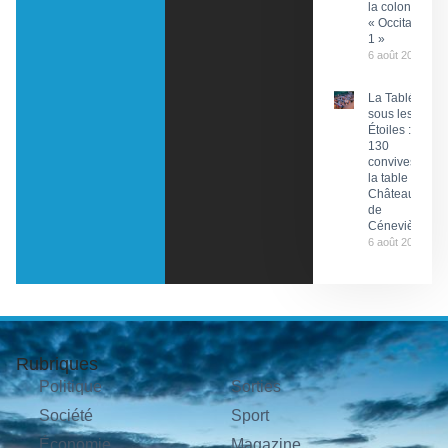
la colonne
« Occitanie
1 »
6 août 2026
La Tablée
sous les
Étoiles :
130
convives à
la table du
Château
de
Cénevières
6 août 2026
Rubriques
Politique
Sorties
Société
Sport
Économie
Magazine