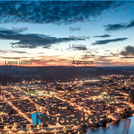
Rubriques
Politique
Sorties
Société
Sport
Économie
Magazine
Culture
Légales
Liens utiles
À propos
Politique de
Origines
confidentialité
Carrières
Mentions légales
Publicité
Contact
Votre site d'actualités et d'informations dans le