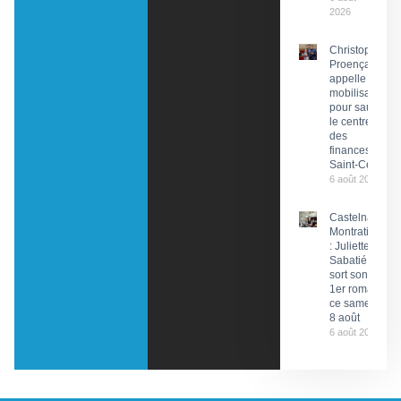
2026
Christophe
Proença
appelle à la
mobilisation
pour sauver
le centre
des
finances de
Saint-Céré
6 août 2026
Castelnau-
Montratier
: Juliette
Sabatié
sort son
1er roman
ce samedi
8 août
6 août 2026