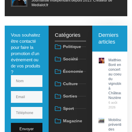
Journaliste indépendant depuis 2015. Créateur de
Medialot.fr
Catégories
Derniers
Vous souhaitez
être contacté
articles
Politique
pour faire la
promotion d'un
Société
événement ou
Matthieu
Boré en
de vos produits
concert
Économie
?
au coeur
du
Culture
vignoble
à
Château
Sorties
Nozières
6 août
2026
Sport
Mobilisation
Magazine
préventive
Envoyer
des