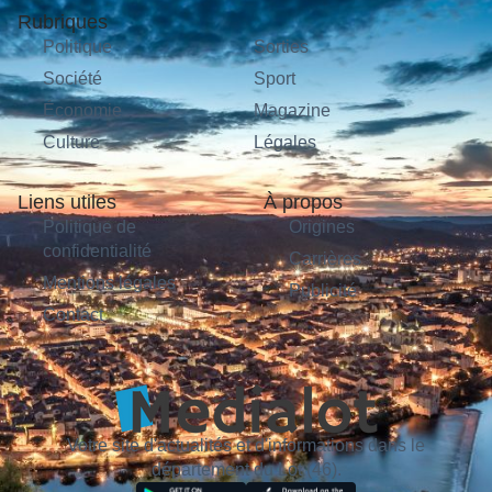
Rubriques
Politique
Sorties
Société
Sport
Économie
Magazine
Culture
Légales
Liens utiles
À propos
Politique de
Origines
confidentialité
Carrières
Mentions légales
Publicité
Contact
Votre site d'actualités et d'informations dans le
département du Lot (46).