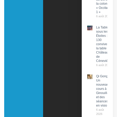
la colonne
« Occitanie
1 »
6 août 2026
La Tablée
sous les
Étoiles :
130
convives à
la table du
Château
de
Cénevières
6 août 2026
Qi Gong :
Un
nouveau
cours à
Ginouillac
et des
séances
en visio
6 août
2026