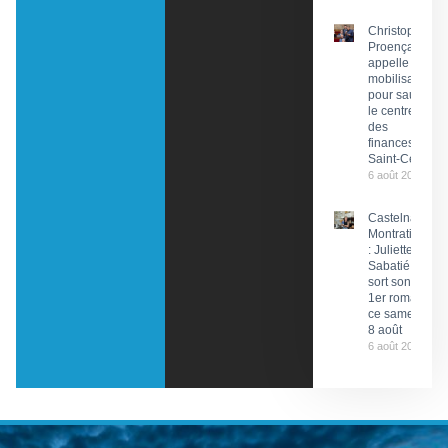
Christophe
Proença
appelle à la
mobilisation
pour sauver
le centre
des
finances de
Saint-Céré
6 août 2026
Castelnau-
Montratier
: Juliette
Sabatié
sort son
1er roman
ce samedi
8 août
6 août 2026