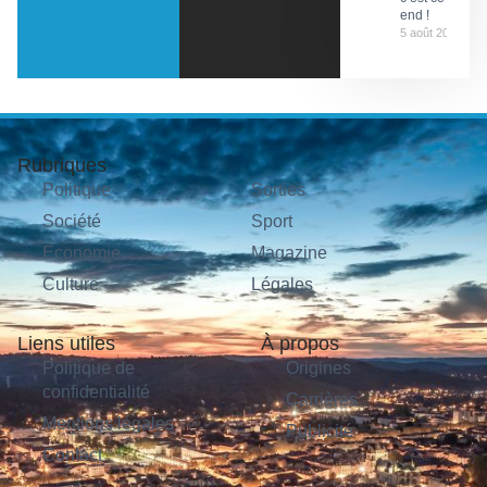
end !
5 août 2026
Rubriques
Politique
Sorties
Société
Sport
Économie
Magazine
Culture
Légales
Liens utiles
À propos
Politique de
Origines
confidentialité
Carrières
Mentions légales
Publicité
Contact