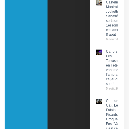
Castelnau-
Montratier
: Juliette
Sabatié
sort son
1er roman
ce samedi
8 août
6 août 2026
Cahors :
Les
Terrasses
en Fête
vont mettre
l’ambiance
ce jeudi
soir !
5 août 2026
Concorès :
Cali, Les
Fatals
Picards, Les
Croquants…
Festi’ValCéou,
c’est ce week-