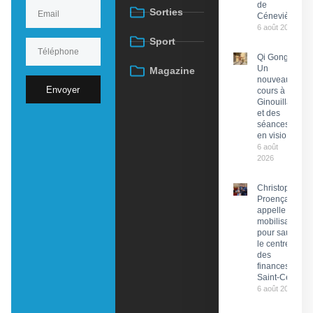
de
Sorties
Cénevières
6 août 2026
Sport
Qi Gong :
Un
Magazine
nouveau
Envoyer
cours à
Ginouillac
et des
séances
en visio
6 août
2026
Christophe
Proença
appelle à la
mobilisation
pour sauver
le centre
des
finances de
Saint-Céré
6 août 2026