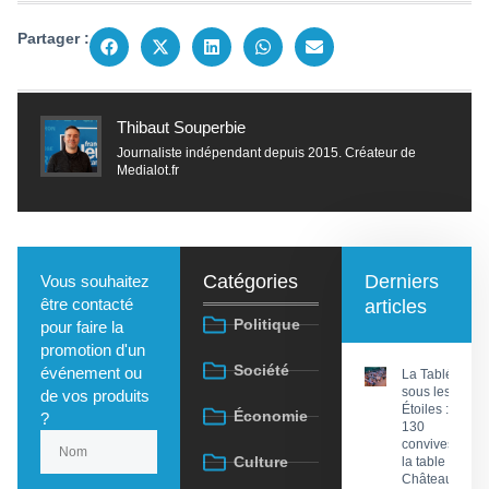
Partager :
Thibaut Souperbie
Journaliste indépendant depuis 2015. Créateur de
Medialot.fr
Catégories
Derniers
Vous souhaitez
être contacté
articles
Politique
pour faire la
promotion d'un
Société
événement ou
La Tablée
sous les
de vos produits
Étoiles :
Économie
?
130
convives à
Culture
la table du
Château