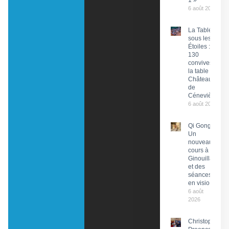
1 »
6 août 2026
La Tablée
sous les
Étoiles :
130
convives à
la table du
Château
de
Cénevières
6 août 2026
Qi Gong :
Un
nouveau
cours à
Ginouillac
et des
séances
en visio
6 août
2026
Christophe