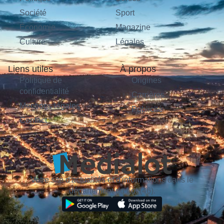
Société
Sport
Économie
Magazine
Culture
Légales
Liens utiles
À propos
Politique de
Origines
confidentialité
Carrières
Mentions légales
Publicité
Contact
Votre site d'actualités et d'informations dans le
département du Lot (46).