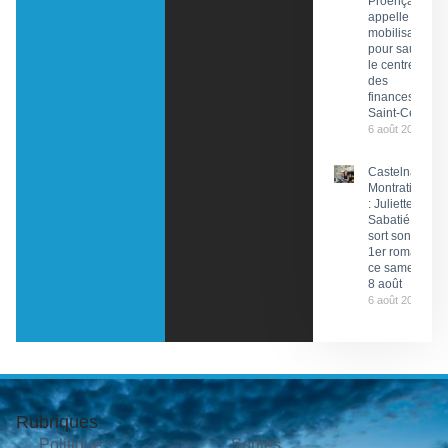
Proença
appelle à la
mobilisation
pour sauver
le centre
des
finances de
Saint-Céré
6 août 2026
Castelnau-
Montratier
: Juliette
Sabatié
sort son
1er roman
ce samedi
8 août
6 août 2026
Rubriques
Politique
Sorties