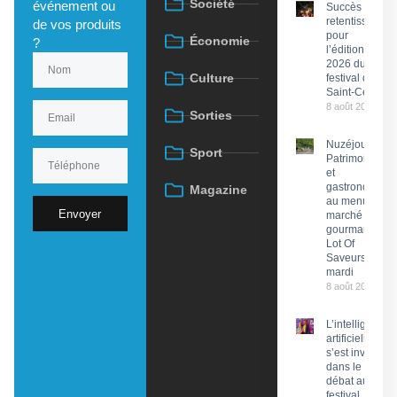
Société
événement ou
Succès
retentissant
de vos produits
pour
Économie
?
l’édition
2026 du
Culture
festival de
Saint-Céré
8 août 2026
Sorties
Nuzéjouls :
Sport
Patrimoine
et
gastronomie
Magazine
au menu du
Envoyer
marché
gourmand
Lot Of
Saveurs ce
mardi
8 août 2026
L’intelligence
artificielle
s’est invitée
dans le
débat au
festival