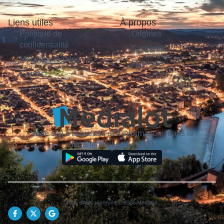
Liens utiles
À propos
Politique de
Origines
confidentialité
Carrières
Mentions légales
Publicité
Contact
Votre site d'actualités et d'informations dans le
département du Lot (46).
Tous droits réservés © 2026 Medialot.