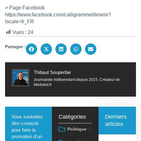
> Page Facebook
https://www.facebook.com/calligrammelibrairie?
locale=fr_FR
Vues :
24
Partager :
Thibaut Souperbie
Journaliste indépendant depuis 2015. Créateur de
Medialot.fr
Catégories
Derniers
Vous souhaitez
être contacté
articles
Politique
pour faire la
promotion d'un