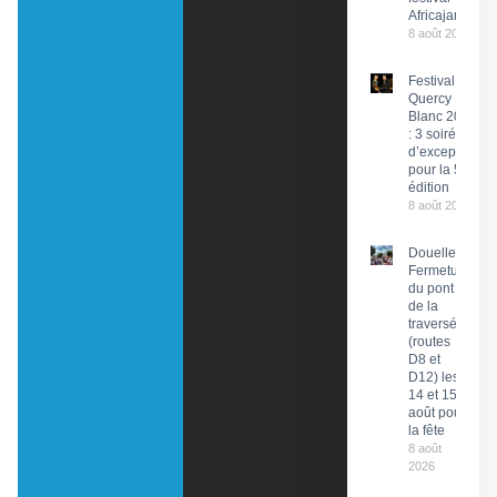
Africajarc
8 août 2026
Festival du
Quercy
Blanc 2026
: 3 soirées
d’exception
pour la 58e
édition
8 août 2026
Douelle :
Fermeture
du pont et
de la
traversée
(routes
D8 et
D12) les
14 et 15
août pour
la fête
8 août
2026