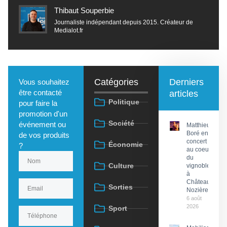
Thibaut Souperbie
Journaliste indépendant depuis 2015. Créateur de
Medialot.fr
Catégories
Derniers
Vous souhaitez
être contacté
articles
Politique
pour faire la
promotion d'un
Société
événement ou
Matthieu
Boré en
de vos produits
concert
Économie
?
au coeur
du
Culture
vignoble
à
Château
Sorties
Nozières
6 août
2026
Sport