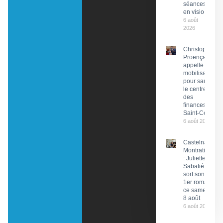
séances
en visio
6 août
2026
Christophe
Proença
appelle à la
mobilisation
pour sauver
le centre
des
finances de
Saint-Céré
6 août 2026
Castelnau-
Montratier
: Juliette
Sabatié
sort son
1er roman
ce samedi
8 août
6 août 2026