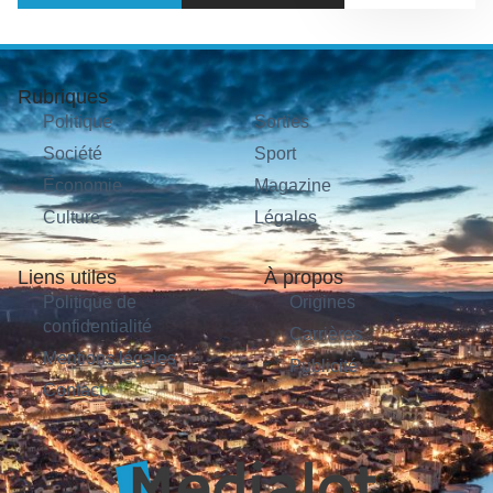
Rubriques
Politique
Sorties
Société
Sport
Économie
Magazine
Culture
Légales
Liens utiles
À propos
Politique de
Origines
confidentialité
Carrières
Mentions légales
Publicité
Contact