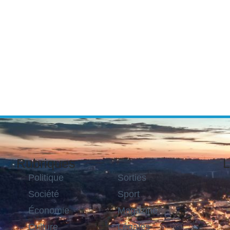
Rubriques
L
Politique
Sorties
Société
Sport
Économie
Magazine
Culture
Légales