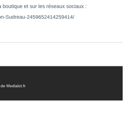
 la boutique et sur les réseaux sociaux :
son-Sudreau-2459652414259414/
de Medialot.fr