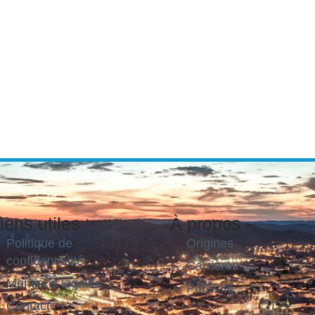
iens utiles
À propos
Politique de
Origines
confidentialité
Carrières
Mentions légales
Publicité
Contact