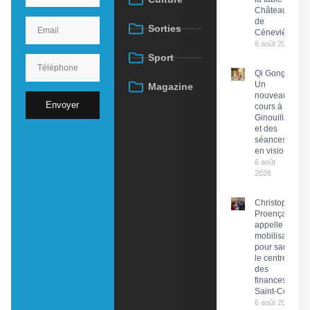
Château
de
Sorties
Cénevières
6 août 2026
Sport
Qi Gong :
Un
Magazine
nouveau
Envoyer
cours à
Ginouillac
et des
séances
en visio
6 août
2026
Christophe
Proença
appelle à la
mobilisation
pour sauver
le centre
des
finances de
Saint-Céré
6 août 2026