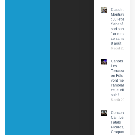
Castelnau-
Montratier
: Juliette
Sabatié
sort son
1er roman
ce samedi
8 août
6 août 2026
Cahors :
Les
Terrasses
en Fête
vont mettre
l’ambiance
ce jeudi
soir !
5 août 2026
Concorès :
Cali, Les
Fatals
Picards, Les
Croquants…