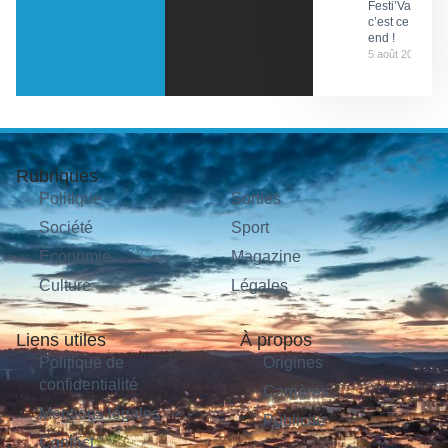
Festi’ValCéou,
c’est ce week-
end !
5 août 2026
Rubriques
Politique
Sorties
Société
Sport
Économie
Magazine
Culture
Légales
Liens utiles
À propos
Politique de
Origines
confidentialité
Carrières
Mentions légales
Publicité
Contact