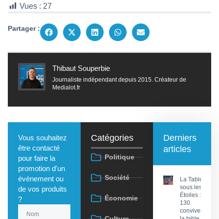
Vues :
27
Partager :
Thibaut Souperbie
Journaliste indépendant depuis 2015. Créateur de
Medialot.fr
Catégories
Derniers
Vous souhaitez
être contacté
articles
Politique
pour faire la
promotion d'un
Société
événement ou
La Tablée
sous les
de vos produits
Étoiles :
Économie
?
130
convives à
Culture
la table du