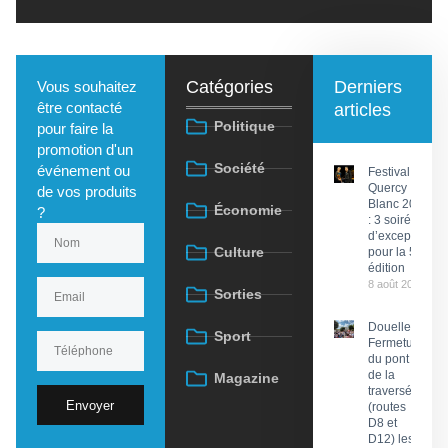
Catégories
Derniers
Vous souhaitez
être contacté
articles
Politique
pour faire la
promotion d'un
Société
événement ou
Festival du
Quercy
de vos produits
Blanc 2026
Économie
?
: 3 soirées
d’exception
Culture
pour la 58e
édition
8 août 2026
Sorties
Douelle :
Sport
Fermeture
du pont et
de la
Magazine
traversée
Envoyer
(routes
D8 et
D12) les