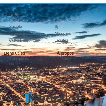
Rubriques
Politique
Sorties
Société
Sport
Économie
Magazine
Culture
Légales
Liens utiles
À propos
Politique de
Origines
confidentialité
Carrières
Mentions légales
Publicité
Contact
Votre site d'actualités et d'informations dans le