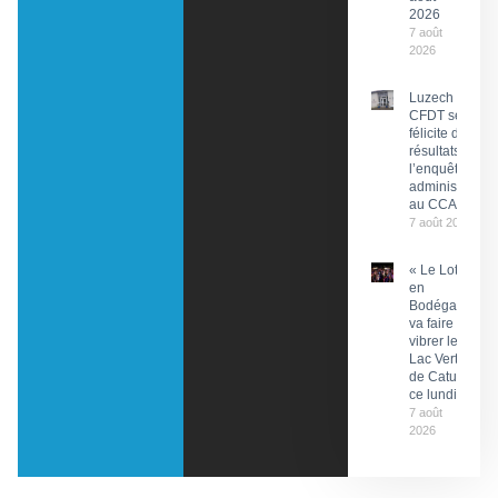
2026
7 août
2026
Luzech : La
CFDT se
félicite des
résultats de
l’enquête
administrative
au CCAS
7 août 2026
« Le Lot
en
Bodéga »
va faire
vibrer le
Lac Vert
de Catus
ce lundi
7 août
2026