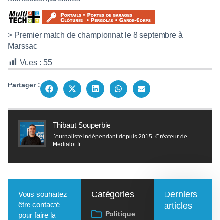
> Premier match de championnat le 8 septembre à
Marssac
Vues :
55
Partager :
Thibaut Souperbie
Journaliste indépendant depuis 2015. Créateur de
Medialot.fr
Catégories
Derniers
Vous souhaitez
être contacté
articles
Politique
pour faire la