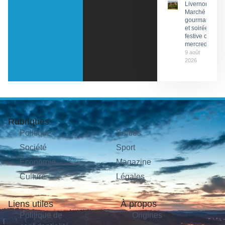
Livernon :
Marché
gourmand
et soirée
festive ce
mercredi
9 août
2026
Rubriques
Politique
Sorties
Société
Sport
Économie
Magazine
Culture
Légales
Liens utiles
À propos
Politique de
Origines