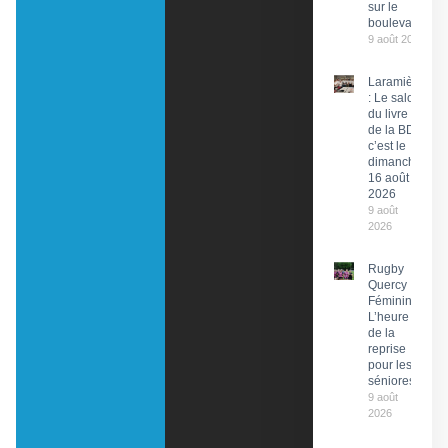
sur le
boulevard
9 août 2026
Laramière
: Le salon
du livre et
de la BD,
c’est le
dimanche
16 août
2026
9 août
2026
Rugby
Quercy
Féminin :
L’heure
de la
reprise
pour les
séniores
9 août
2026