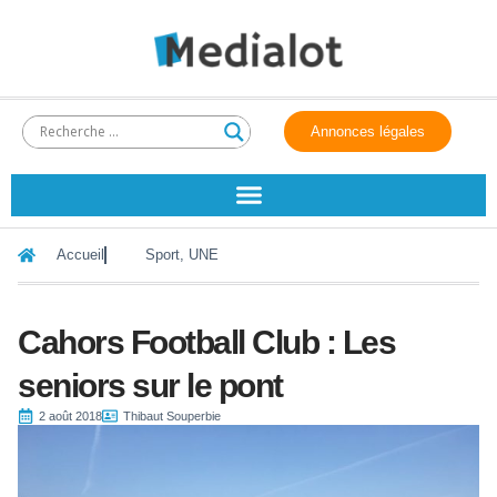
Annonces légales
Accueil
Sport
,
UNE
Cahors Football Club : Les
seniors sur le pont
2 août 2018
Thibaut Souperbie