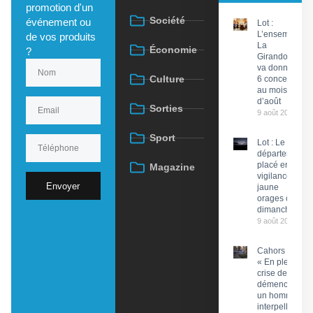
promotion d'un
Société
événement ou
Lot :
L’ensemble
de vos produits
La
Économie
?
Girandola
va donner
Culture
6 concerts
au mois
d’août
Sorties
9 août 2026
Sport
Lot : Le
département
placé en
Magazine
vigilance
Envoyer
jaune
orages ce
dimanche
9 août 2026
Cahors :
« En pleine
crise de
démence »,
un homme
interpellé