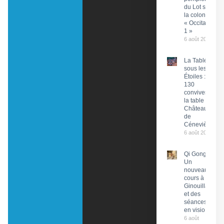
du Lot sur
la colonne
« Occitanie
1 »
6 août 2026
La Tablée
sous les
Étoiles :
130
convives à
la table du
Château
de
Cénevières
6 août 2026
Qi Gong :
Un
nouveau
cours à
Ginouillac
et des
séances
en visio
6 août