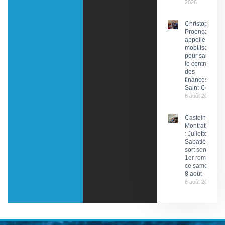
2026
Christophe
Proença
appelle à la
mobilisation
pour sauver
le centre
des
finances de
Saint-Céré
6 août 2026
Castelnau-
Montratier
: Juliette
Sabatié
sort son
1er roman
ce samedi
8 août
6 août 2026