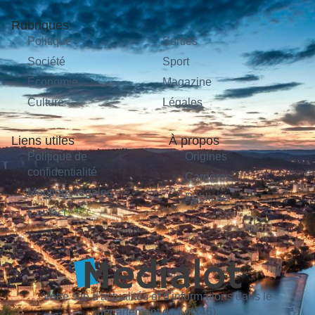
Rubriques
Politique
Sorties
Société
Sport
Économie
Magazine
Culture
Légales
Liens utiles
À propos
Politique de
Origines
confidentialité
Carrières
Mentions légales
Publicité
Contact
Votre site d'actualités et d'informations dans le
département du Lot (46).