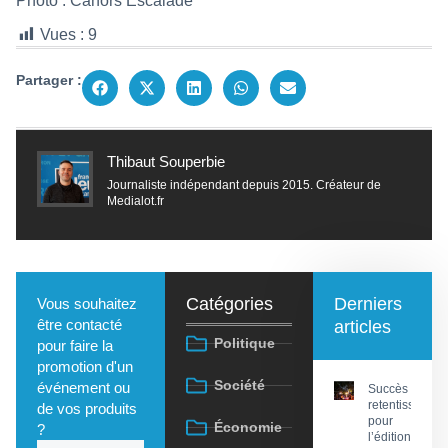
Photo : Cahors Escalade
Vues :
9
Partager :
Thibaut Souperbie
Journaliste indépendant depuis 2015. Créateur de
Medialot.fr
Catégories
Derniers
Vous souhaitez
être contacté
articles
Politique
pour faire la
promotion d'un
Société
événement ou
Succès
retentissant
de vos produits
pour
Économie
?
l’édition