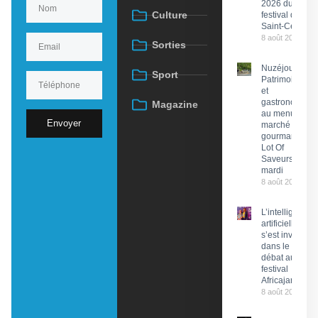
2026 du
Culture
festival de
Saint-Céré
8 août 2026
Sorties
Nuzéjouls :
Sport
Patrimoine
et
gastronomie
Magazine
au menu du
Envoyer
marché
gourmand
Lot Of
Saveurs ce
mardi
8 août 2026
L’intelligence
artificielle
s’est invitée
dans le
débat au
festival
Africajarc
8 août 2026