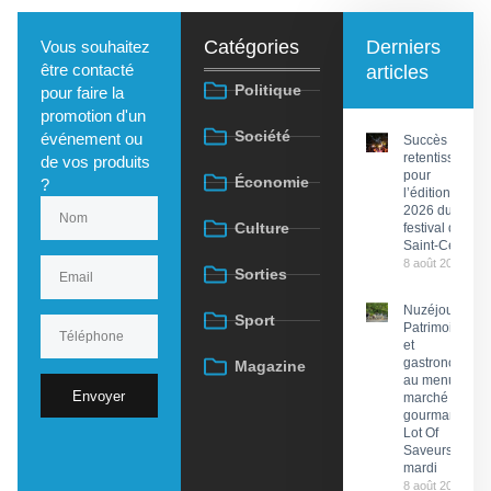
Catégories
Derniers
Vous souhaitez
être contacté
articles
Politique
pour faire la
promotion d'un
Société
événement ou
Succès
retentissant
de vos produits
pour
Économie
?
l’édition
2026 du
Culture
festival de
Saint-Céré
8 août 2026
Sorties
Nuzéjouls :
Sport
Patrimoine
et
gastronomie
Magazine
au menu du
Envoyer
marché
gourmand
Lot Of
Saveurs ce
mardi
8 août 2026