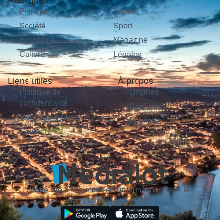
Rubriques
Politique
Sorties
Société
Sport
Économie
Magazine
Culture
Légales
Liens utiles
À propos
Politique de
Origines
confidentialité
Carrières
Mentions légales
Publicité
Contact
Votre site d'actualités et d'informations dans le
département du Lot (46).