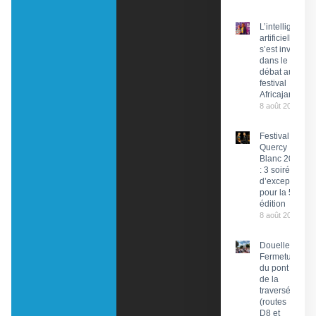
L’intelligence
artificielle
s’est invitée
dans le
débat au
festival
Africajarc
8 août 2026
Festival du
Quercy
Blanc 2026
: 3 soirées
d’exception
pour la 58e
édition
8 août 2026
Douelle :
Fermeture
du pont et
de la
traversée
(routes
D8 et