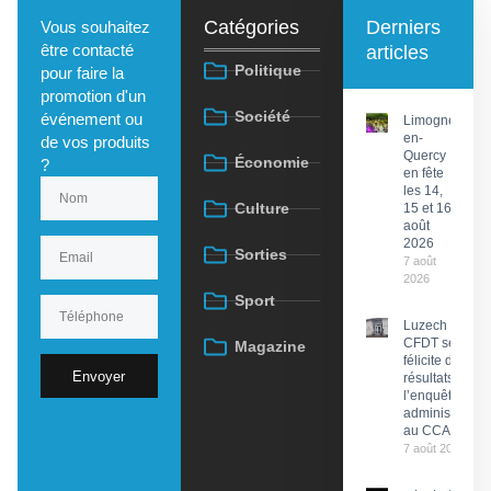
Catégories
Derniers
Vous souhaitez
être contacté
articles
Politique
pour faire la
promotion d'un
Société
événement ou
Limogne-
en-
de vos produits
Quercy
Économie
?
en fête
les 14,
Culture
15 et 16
août
2026
Sorties
7 août
2026
Sport
Luzech : La
CFDT se
Magazine
félicite des
Envoyer
résultats de
l’enquête
administrative
au CCAS
7 août 2026