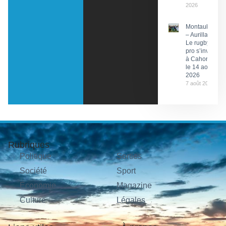
2026
Montauban
– Aurillac :
Le rugby
pro s’invite
à Cahors
le 14 août
2026
7 août 2026
Rubriques
Politique
Sorties
Société
Sport
Économie
Magazine
Culture
Légales