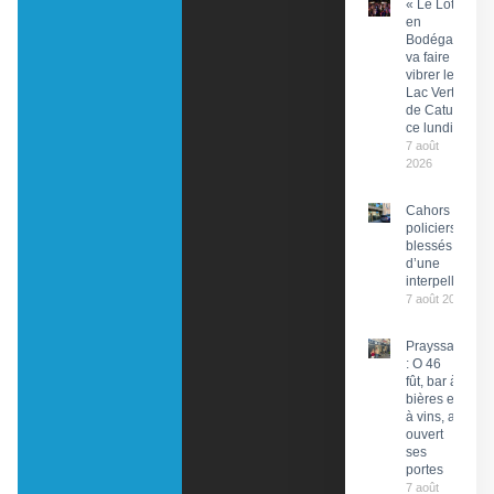
« Le Lot
en
Bodéga »
va faire
vibrer le
Lac Vert
de Catus
ce lundi
7 août
2026
Cahors : Des
policiers
blessés lors
d’une
interpellation
7 août 2026
Prayssac
: O 46
fût, bar à
bières et
à vins, a
ouvert
ses
portes
7 août