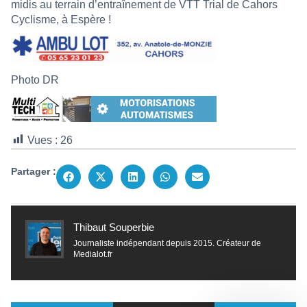
midis au terrain d’entraînement de VTT Trial de Cahors
Cyclisme, à Espère !
Photo DR
Vues :
26
Partager :
Thibaut Souperbie
Journaliste indépendant depuis 2015. Créateur de
Medialot.fr