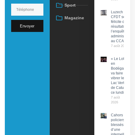
Sport
Luzech : La
CFDT se
Magazine
félicite des
Envoyer
résultats de
l’enquête
administrative
au CCAS
7 août 2026
« Le Lot
en
Bodéga »
va faire
vibrer le
Lac Vert
de Catus
ce lundi
7 août
2026
Cahors : Des
policiers
blessés lors
d’une
interpellation