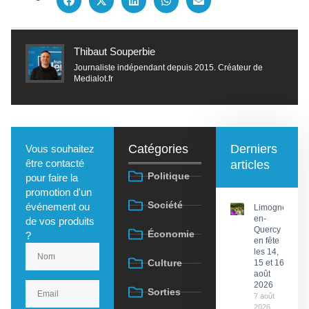
Thibaut Souperbie
Journaliste indépendant depuis 2015. Créateur de
Medialot.fr
Catégories
Derniers
Vous souhaitez
être contacté
articles
Politique
pour faire la
promotion d'un
Société
événement ou
Limogne-
en-
de vos produits
Quercy
Économie
?
en fête
les 14,
Culture
15 et 16
août
2026
Sorties
7 août
2026