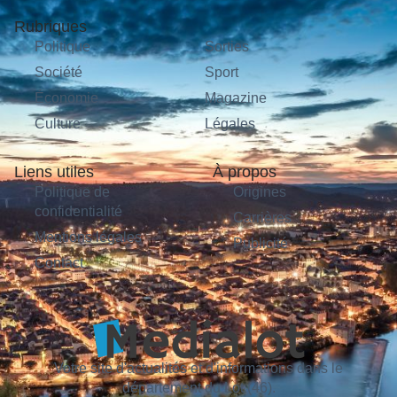
Rubriques
Politique
Sorties
Société
Sport
Économie
Magazine
Culture
Légales
Liens utiles
À propos
Politique de
Origines
confidentialité
Carrières
Mentions légales
Publicité
Contact
Votre site d'actualités et d'informations dans le
département du Lot (46).