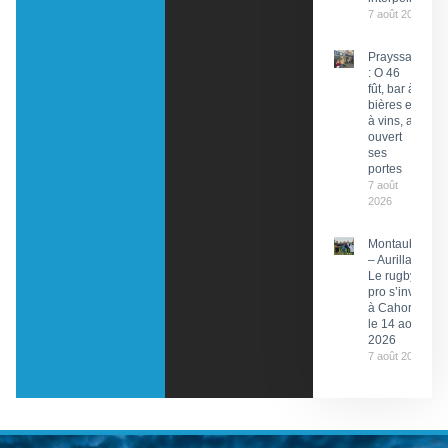
7 août 2026
Prayssac
: O 46
fût, bar à
bières et
à vins, a
ouvert
ses
portes
7 août
2026
Montauban
– Aurillac :
Le rugby
pro s’invite
à Cahors
le 14 août
2026
7 août 2026