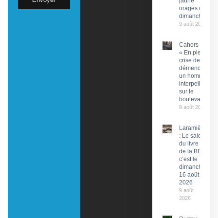
jaune
orages ce
dimanche
9 août 2026
Cahors :
« En pleine
crise de
démence »,
un homme
interpellé
sur le
boulevard
9 août 2026
Laramière
: Le salon
du livre et
de la BD,
c’est le
dimanche
16 août
2026
9 août
2026