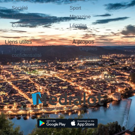
Société
Sport
Économie
Magazine
Culture
Légales
Liens utiles
À propos
Politique de
Origines
confidentialité
Carrières
Mentions légales
Publicité
Contact
Votre site d'actualités et d'informations dans le
département du Lot (46).