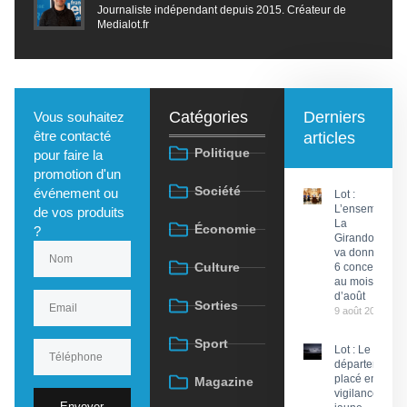
Journaliste indépendant depuis 2015. Créateur de
Medialot.fr
Catégories
Derniers
Vous souhaitez
être contacté
articles
Politique
pour faire la
promotion d'un
Société
événement ou
Lot :
L’ensemble
de vos produits
La
Économie
?
Girandola
va donner
Culture
6 concerts
au mois
d’août
Sorties
9 août 2026
Sport
Lot : Le
département
placé en
Magazine
vigilance
Envoyer