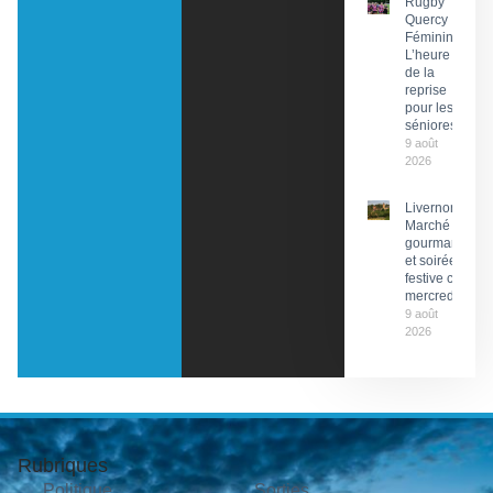
Rugby
Quercy
Féminin :
L’heure
de la
reprise
pour les
séniores
9 août
2026
Livernon :
Marché
gourmand
et soirée
festive ce
mercredi
9 août
2026
Rubriques
Politique
Sorties