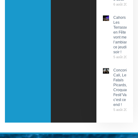
6 août 2026
Cahors :
Les
Terrasses
en Fête
vont mettre
l’ambiance
ce jeudi
soir !
5 août 2026
Concorès :
Cali, Les
Fatals
Picards, Les
Croquants…
Festi’ValCéou,
c’est ce week-
end !
5 août 2026