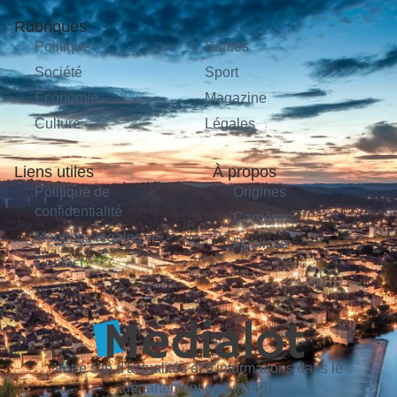
Rubriques
Politique
Sorties
Société
Sport
Économie
Magazine
Culture
Légales
Liens utiles
À propos
Politique de
Origines
confidentialité
Carrières
Mentions légales
Publicité
Contact
Votre site d'actualités et d'informations dans le
département du Lot (46).