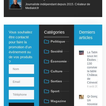
Journaliste indépendant depuis 2015. Créateur de
Medialot.fr
Catégories
Derniers
Vous souhaitez
être contacté
articles
Politique
pour faire la
promotion d'un
Société
événement ou
La Tablée
sous les
de vos produits
Étoiles :
Économie
?
130
convives à
Culture
la table du
Château
de
Sorties
Cénevières
6 août 2026
Sport
Qi Gong :
Un
Magazine
nouveau