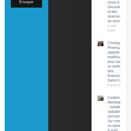
Envoyer
cours à
Ginouillac
et des
séances
en visio
6 août
2026
Christophe
Proença
appelle à la
mobilisation
pour sauver
le centre
des
finances de
Saint-Céré
6 août 2026
Castelnau-
Montratier
: Juliette
Sabatié
sort son
1er roman
ce samedi
8 août