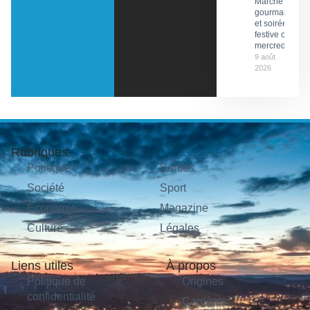
Marché
gourmand
et soirée
festive ce
mercredi
9 août
2026
Rubriques
Politique
Sorties
Société
Sport
Économie
Magazine
Culture
Légales
Liens utiles
À propos
Politique de
Origines
confidentialité
Carrières