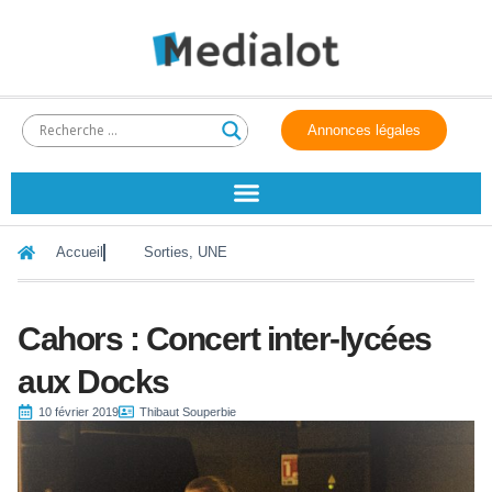
Annonces légales
Accueil
Sorties
,
UNE
Cahors : Concert inter-lycées
aux Docks
10 février 2019
Thibaut Souperbie