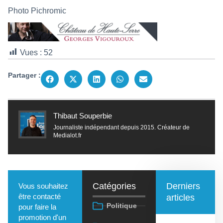
Photo Pichromic
Vues :
52
Partager :
Thibaut Souperbie
Journaliste indépendant depuis 2015. Créateur de
Medialot.fr
Catégories
Derniers
Vous souhaitez
être contacté
articles
Politique
pour faire la
promotion d'un