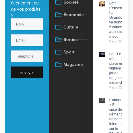
Société
événement ou
Lot :
L’ensemble
de vos produits
La
Économie
?
Girandola
va donner
Culture
6 concerts
au mois
d’août
Sorties
9 août 2026
Sport
Lot : Le
département
placé en
Magazine
vigilance
Envoyer
jaune
orages ce
dimanche
9 août 2026
Cahors :
« En pleine
crise de
démence »,
un homme
interpellé
sur le