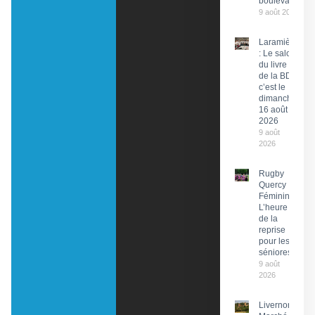
boulevard
9 août 2026
Laramière
: Le salon
du livre et
de la BD,
c’est le
dimanche
16 août
2026
9 août
2026
Rugby
Quercy
Féminin :
L’heure
de la
reprise
pour les
séniores
9 août
2026
Livernon :