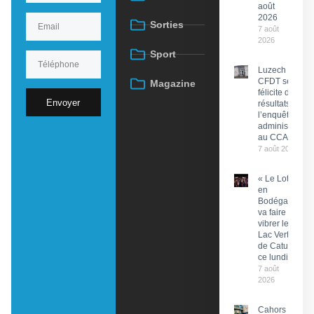
août
2026
Sorties
7 août
2026
Sport
Luzech : La
CFDT se
Magazine
félicite des
Envoyer
résultats de
l’enquête
administrative
au CCAS
7 août 2026
« Le Lot
en
Bodéga »
va faire
vibrer le
Lac Vert
de Catus
ce lundi
7 août
2026
Cahors : Des