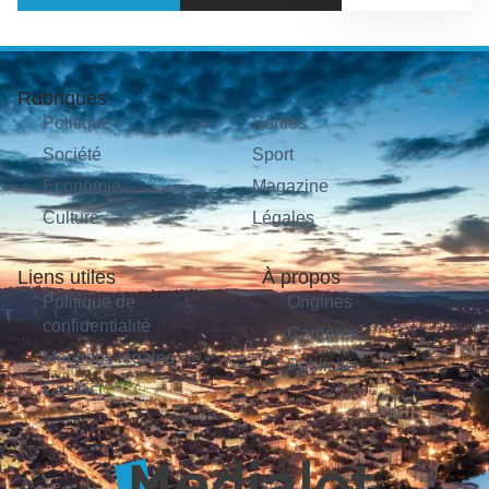
Rubriques
Politique
Sorties
Société
Sport
Économie
Magazine
Culture
Légales
Liens utiles
À propos
Politique de
Origines
confidentialité
Carrières
Mentions légales
Publicité
Contact