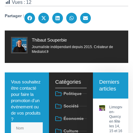
Vues :
12
Partager :
Thibaut Souperbie
Journaliste indépendant depuis 2015. Créateur de
Medialot.fr
Catégories
Derniers
Vous souhaitez
être contacté
articles
Politique
pour faire la
promotion d'un
Société
événement ou
Limogne-
en-
de vos produits
Quercy
Économie
?
en fête
les 14,
Culture
15 et 16