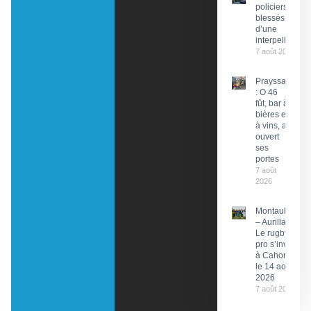
policiers
blessés lors
d’une
interpellation
7 août 2026
Prayssac
: O 46
fût, bar à
bières et
à vins, a
ouvert
ses
portes
7 août
2026
Montauban
– Aurillac :
Le rugby
pro s’invite
à Cahors
le 14 août
2026
7 août 2026