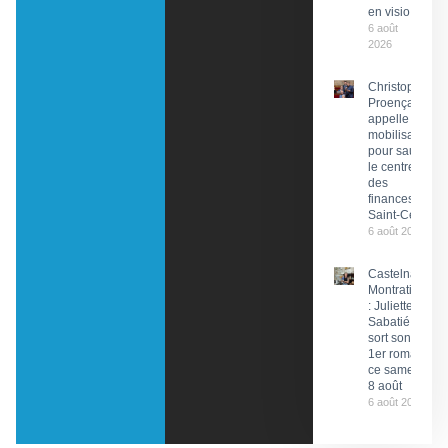
en visio
6 août
2026
Christophe
Proença
appelle à la
mobilisation
pour sauver
le centre
des
finances de
Saint-Céré
6 août 2026
Castelnau-
Montratier
: Juliette
Sabatié
sort son
1er roman
ce samedi
8 août
6 août 2026