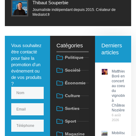
Thibaut Souperbie
Journaliste indépendant depuis 2015. Créateur de
Medialot.fr
Catégories
Derniers
Vous souhaitez
être contacté
articles
Politique
pour faire la
promotion d'un
Société
événement ou
Matthieu
Boré en
de vos produits
concert
Économie
?
au coeur
du
Culture
vignoble
à
Château
Sorties
Nozières
6 août
2026
Sport
Mobilisation
Magazine