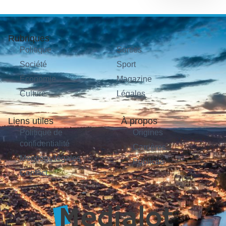
Rubriques
Politique
Sorties
Société
Sport
Économie
Magazine
Culture
Légales
Liens utiles
À propos
Politique de
Origines
confidentialité
Carrières
Mentions légales
Publicité
Contact