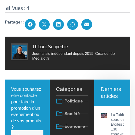
Vues :
4
Partager :
Thibaut Souperbie
Journaliste indépendant depuis 2015. Créateur de
Medialot.fr
Catégories
Derniers
Vous souhaitez
être contacté
articles
Politique
pour faire la
promotion d'un
Société
événement ou
La Tablée
sous les
de vos produits
Étoiles :
Économie
?
130
convives à