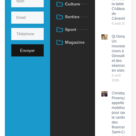
Culture
la table du
Château
de
Sorties
Cénevières
6 août 2026
Sport
Qi Gong :
Un
Magazine
nouveau
Envoyer
cours à
Ginouillac
et des
séances
en visio
6 août
2026
Christophe
Proença
appelle à la
mobilisation
pour sauver
le centre
des
finances de
Saint-Céré