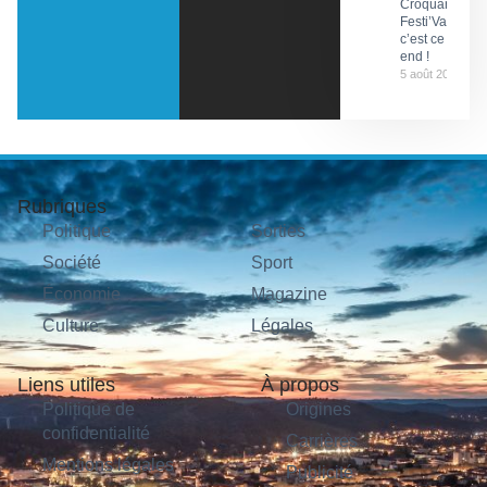
Croquants…
Festi’ValCéou,
c’est ce week-
end !
5 août 2026
Rubriques
Politique
Sorties
Société
Sport
Économie
Magazine
Culture
Légales
Liens utiles
À propos
Politique de
Origines
confidentialité
Carrières
Mentions légales
Publicité