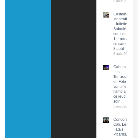
6 août 2026
Castelnau-
Montratier
: Juliette
Sabatié
sort son
1er roman
ce samedi
8 août
6 août 2026
Cahors :
Les
Terrasses
en Fête
vont mettre
l’ambiance
ce jeudi
soir !
5 août 2026
Concorès :
Cali, Les
Fatals
Picards, Les