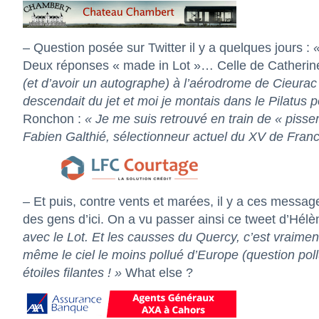
– Question posée sur Twitter il y a quelques jours :
Deux réponses « made in Lot »… Celle de
Catherin
(et d’avoir un autographe) à l’aérodrome de Cieurac
descendait du jet et moi je montais dans le Pilatus 
Ronchon
:
«
Je me suis retrouvé en train de « pisse
Fabien Galthié, sélectionneur actuel du XV de Fra
–
Et puis, contre vents et marées, il y a ces message
des gens d’ici. On a vu passer ainsi ce tweet d’
Hélè
avec le Lot. Et les causses du Quercy, c’est vraiment
même le ciel le moins pollué d’Europe
(question pol
étoiles
filantes ! »
What else ?