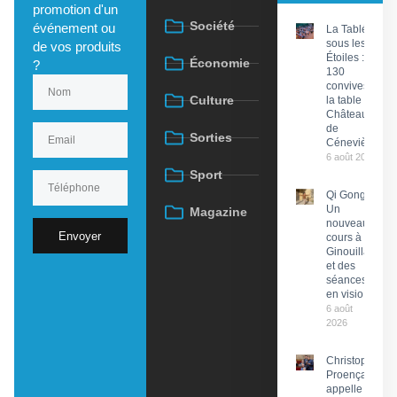
promotion d'un
Société
événement ou
La Tablée
sous les
de vos produits
Étoiles :
Économie
?
130
convives à
Culture
la table du
Château
de
Sorties
Cénevières
6 août 2026
Sport
Qi Gong :
Un
Magazine
nouveau
Envoyer
cours à
Ginouillac
et des
séances
en visio
6 août
2026
Christophe
Proença
appelle à la