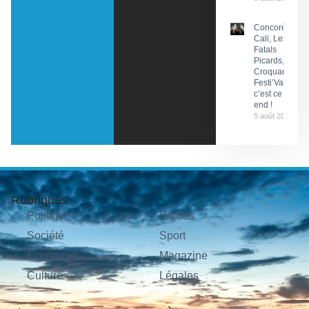
Concorès :
Cali, Les
Fatals
Picards, Les
Croquants…
Festi’ValCéou,
c’est ce week-
end !
5 août 2026
Rubriques
Politique
Sorties
Société
Sport
Économie
Magazine
Culture
Légales