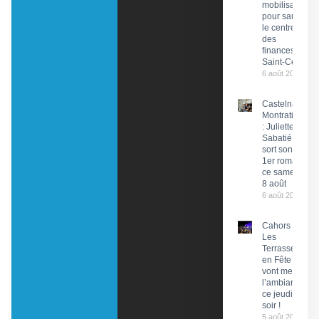
mobilisation
pour sauver
le centre
des
finances de
Saint-Céré
6 août 2026
Castelnau-
Montratier
: Juliette
Sabatié
sort son
1er roman
ce samedi
8 août
6 août 2026
Cahors :
Les
Terrasses
en Fête
vont mettre
l’ambiance
ce jeudi
soir !
5 août 2026