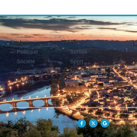
Rubriques
L
Politique
Sorties
Société
Sport
Économie
Magazine
Culture
Légales
Tous droits réservés © 2026 Medialot.