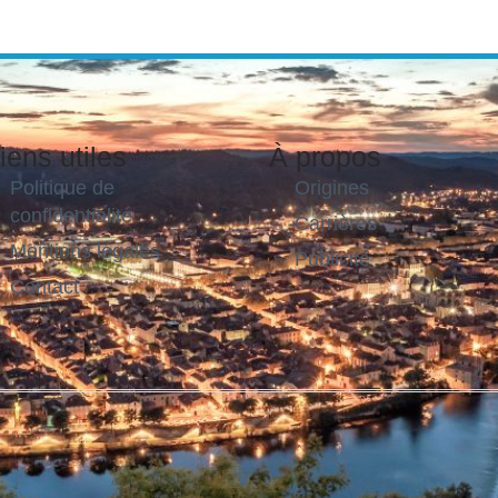
iens utiles
À propos
Politique de
Origines
confidentialité
Carrières
Mentions légales
Publicité
Contact