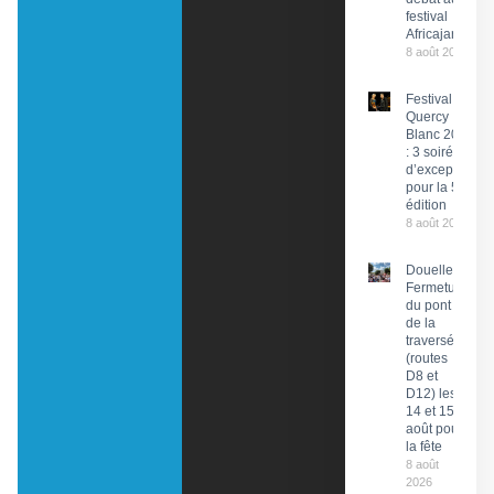
festival
Africajarc
8 août 2026
Festival du
Quercy
Blanc 2026
: 3 soirées
d’exception
pour la 58e
édition
8 août 2026
Douelle :
Fermeture
du pont et
de la
traversée
(routes
D8 et
D12) les
14 et 15
août pour
la fête
8 août
2026