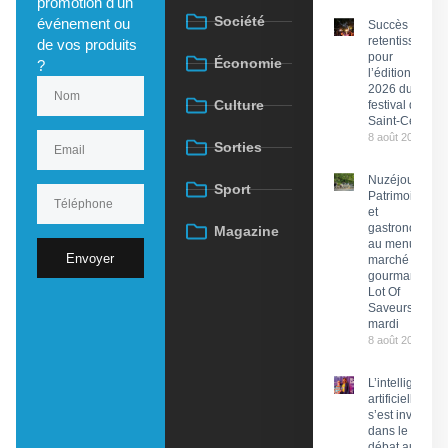
promotion d'un
Société
événement ou
Succès
retentissant
de vos produits
pour
Économie
?
l’édition
2026 du
Culture
festival de
Saint-Céré
8 août 2026
Sorties
Nuzéjouls :
Sport
Patrimoine
et
gastronomie
Magazine
au menu du
Envoyer
marché
gourmand
Lot Of
Saveurs ce
mardi
8 août 2026
L’intelligence
artificielle
s’est invitée
dans le
débat au