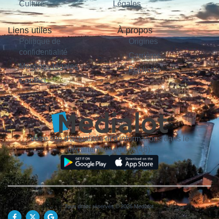
Culture
Légales
Liens utiles
À propos
Politique de
Origines
confidentialité
Carrières
Mentions légales
Publicité
Contact
Votre site d'actualités et d'informations dans le
département du Lot (46).
Tous droits réservés © 2026 Medialot.