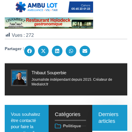
Vues :
272
Partager :
Thibaut Souperbie
Journaliste indépendant depuis 2015. Créateur de
Medialot.fr
Catégories
Derniers
Vous souhaitez
être contacté
articles
Politique
pour faire la