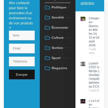
être contacté
articles
Politique
pour faire la
promotion d'un
Société
événement ou
Limogne-
en-
de vos produits
Quercy
Économie
?
en fête
les 14,
Culture
15 et 16
août
2026
Sorties
7 août
2026
Sport
Luzech : La
CFDT se
Magazine
félicite des
Envoyer
résultats de
l’enquête
administrative
au CCAS
7 août 2026
« Le Lot
en