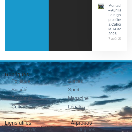
Montauban
– Aurillac :
Le rugby
pro s’invite
à Cahors
le 14 août
2026
7 août 2026
Rubriques
Politique
Sorties
Société
Sport
Économie
Magazine
Culture
Légales
Liens utiles
À propos
Politique de
Origines