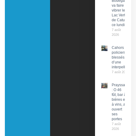
Bodéga »
va faire
vibrer le
Lac Vert
de Catus
ce lundi
7 août
2026
Cahors : Des
policiers
blessés lors
d’une
interpellation
7 août 2026
Prayssac
: O 46
fût, bar à
bières et
à vins, a
ouvert
ses
portes
7 août
2026