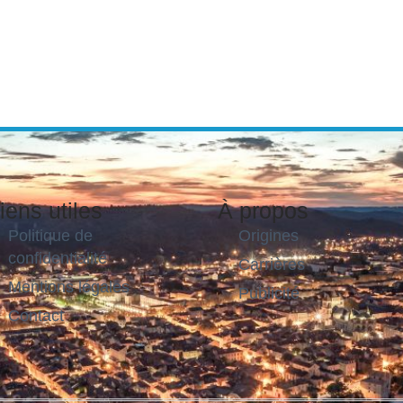
iens utiles
À propos
Politique de
Origines
confidentialité
Carrières
Mentions légales
Publicité
Contact