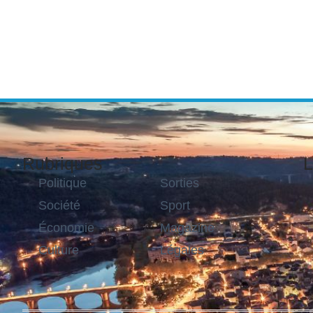
Rubriques
L
Politique
Sorties
Société
Sport
Économie
Magazine
Culture
Légales