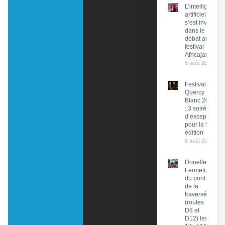
L’intelligence
artificielle
s’est invitée
dans le
débat au
festival
Africajarc
8 août 2026
Festival du
Quercy
Blanc 2026
: 3 soirées
d’exception
pour la 58e
édition
8 août 2026
Douelle :
Fermeture
du pont et
de la
traversée
(routes
D8 et
D12) les