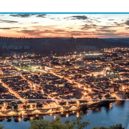
iens utiles
À propos
Politique de
Origines
confidentialité
Carrières
Mentions légales
Publicité
Contact