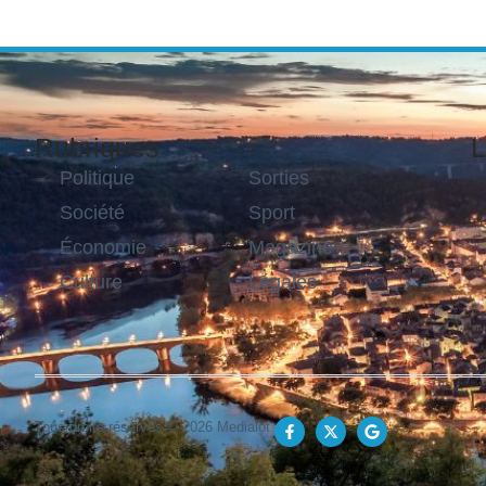
Rubriques
L
Politique
Sorties
Société
Sport
Économie
Magazine
Culture
Légales
Tous droits réservés © 2026 Medialot.