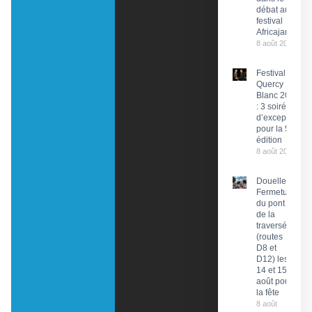
débat au
festival
Africajarc
8 août 2026
Festival du
Quercy
Blanc 2026
: 3 soirées
d’exception
pour la 58e
édition
8 août 2026
Douelle :
Fermeture
du pont et
de la
traversée
(routes
D8 et
D12) les
14 et 15
août pour
la fête
8 août