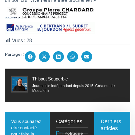
un bon cru. Vivement l’année prochaine ! »
Vues :
28
Partager :
Thibaut Souperbie
Journaliste indépendant depuis 2015. Créateur de
Medialot.fr
Catégories
Derniers
Vous souhaitez
être contacté
articles
Politique
pour faire la