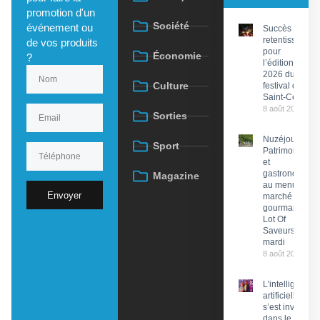
promotion d'un
Société
événement ou
Succès
retentissant
de vos produits
pour
Économie
?
l’édition
2026 du
Culture
festival de
Saint-Céré
8 août 2026
Sorties
Nuzéjouls :
Sport
Patrimoine
et
gastronomie
Magazine
au menu du
Envoyer
marché
gourmand
Lot Of
Saveurs ce
mardi
8 août 2026
L’intelligence
artificielle
s’est invitée
dans le