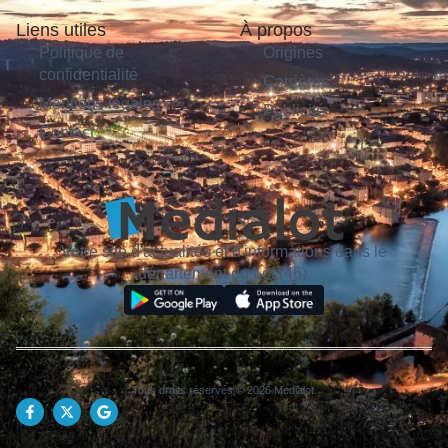
Liens utiles
À propos
Politique de
Origines
confidentialité
Carrières
Mentions légales
Publicité
Contact
Votre site d'actualités et d'informations dans le
département du Lot (46).
Tous droits réservés © 2026 Medialot.