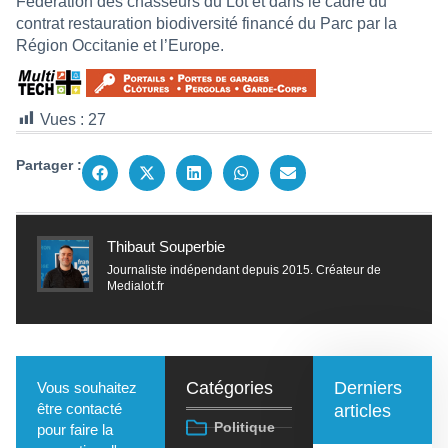
Fédération des chasseurs du Lot et dans le cadre du
contrat restauration biodiversité financé du Parc par la
Région Occitanie et l’Europe.
Vues :
27
Partager :
Thibaut Souperbie
Journaliste indépendant depuis 2015. Créateur de
Medialot.fr
Catégories
Derniers
Vous souhaitez
être contacté
articles
Politique
pour faire la