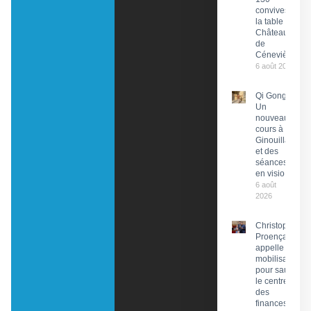
convives à
la table du
Château
de
Cénevières
6 août 2026
Qi Gong :
Un
nouveau
cours à
Ginouillac
et des
séances
en visio
6 août
2026
Christophe
Proença
appelle à la
mobilisation
pour sauver
le centre
des
finances de