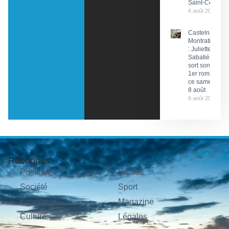
Saint-Céré
6 août 2026
Castelnau-
Montratier
: Juliette
Sabatié
sort son
1er roman
ce samedi
8 août
6 août 2026
Rubriques
Politique
Sorties
Société
Sport
Économie
Magazine
Culture
Légales