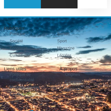
Rubriques
Politique
Sorties
Société
Sport
Économie
Magazine
Culture
Légales
Liens utiles
À propos
Politique de
Origines
confidentialité
Carrières
Mentions légales
Publicité
Contact