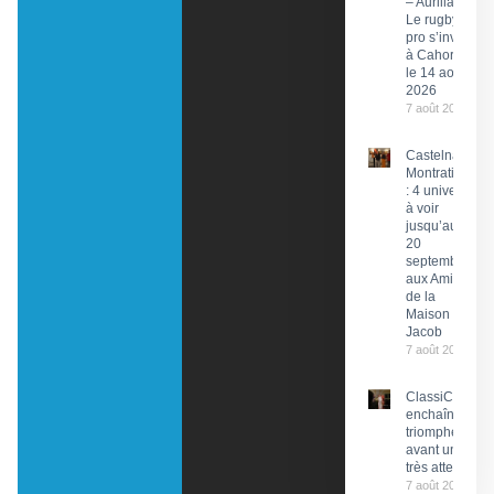
– Aurillac :
Le rugby
pro s’invite
à Cahors
le 14 août
2026
7 août 2026
Castelnau-
Montratier
: 4 univers
à voir
jusqu’au
20
septembre
aux Amis
de la
Maison
Jacob
7 août 2026
ClassiCahors
enchaîne les
triomphes
avant un final
très attendu
7 août 2026