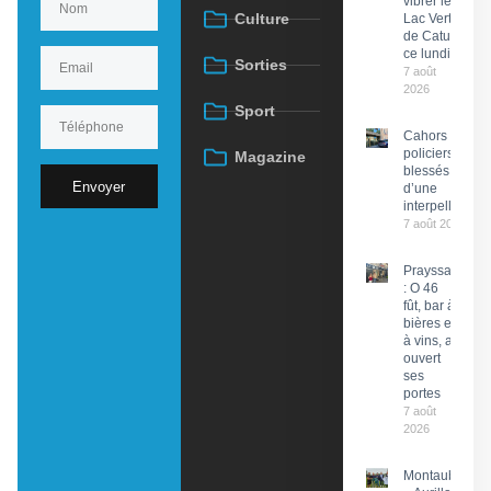
vibrer le
Culture
Lac Vert
de Catus
ce lundi
Sorties
7 août
2026
Sport
Cahors : Des
policiers
Magazine
blessés lors
Envoyer
d’une
interpellation
7 août 2026
Prayssac
: O 46
fût, bar à
bières et
à vins, a
ouvert
ses
portes
7 août
2026
Montauban