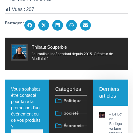
Vues :
207
Partager :
Thibaut Souperbie
Journaliste indépendant depuis 2015. Créateur de
Medialot.fr
Catégories
Derniers
Vous souhaitez
être contacté
articles
Politique
pour faire la
promotion d'un
Société
événement ou
« Le Lot
en
de vos produits
Bodéga »
Économie
?
va faire