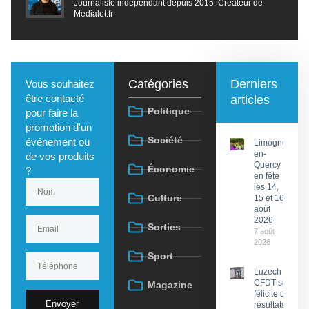
Journaliste indépendant depuis 2015. Créateur de
Medialot.fr
Catégories
Derniers
Vous souhaitez
être contacté
articles
Politique
pour faire la
promotion d'un
Société
événement ou
Limogne-
en-
de vos produits
Quercy
Économie
?
en fête
les 14,
Culture
15 et 16
août
2026
Sorties
7 août
2026
Sport
Luzech : La
CFDT se
Magazine
félicite des
Envoyer
résultats de