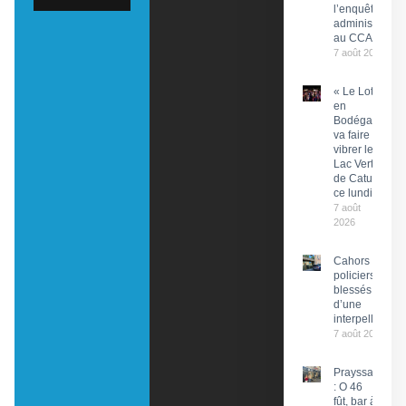
l’enquête
administrative
au CCAS
7 août 2026
« Le Lot
en
Bodéga »
va faire
vibrer le
Lac Vert
de Catus
ce lundi
7 août
2026
Cahors : Des
policiers
blessés lors
d’une
interpellation
7 août 2026
Prayssac
: O 46
fût, bar à