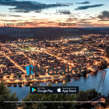
Économie
Magazine
Culture
Légales
Liens utiles
À propos
Politique de
Origines
confidentialité
Carrières
Mentions légales
Publicité
Contact
Votre site d'actualités et d'informations dans le
département du Lot (46).