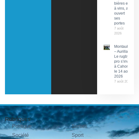
bières et
à vins, a
ouvert
ses
portes
7 août
2026
Montauban
– Aurillac :
Le rugby
pro s’invite
à Cahors
le 14 août
2026
7 août 2026
Rubriques
Politique
Sorties
Société
Sport