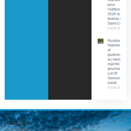
retentissant
pour
l’édition
2026 du
festival de
Saint-Céré
8 août 2026
Nuzéjouls :
Patrimoine
et
gastronomie
au menu du
marché
gourmand
Lot Of
Saveurs ce
mardi
8 août 2026
Rubriques
Politique
Sorties