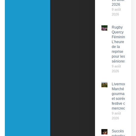
2026
9 août
2026
Rugby
Quercy
Féminin :
L’heure
de la
reprise
pour les
séniores
9 août
2026
Livernon :
Marché
gourmand
et soirée
festive ce
mercredi
9 août
2026
Succès