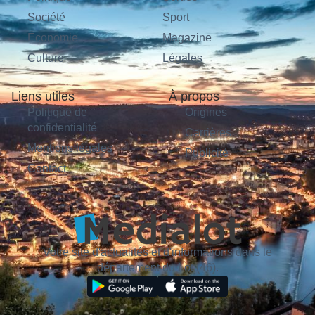
Société
Sport
Économie
Magazine
Culture
Légales
Liens utiles
À propos
Politique de
Origines
confidentialité
Carrières
Mentions légales
Publicité
Contact
Votre site d'actualités et d'informations dans le
département du Lot (46).