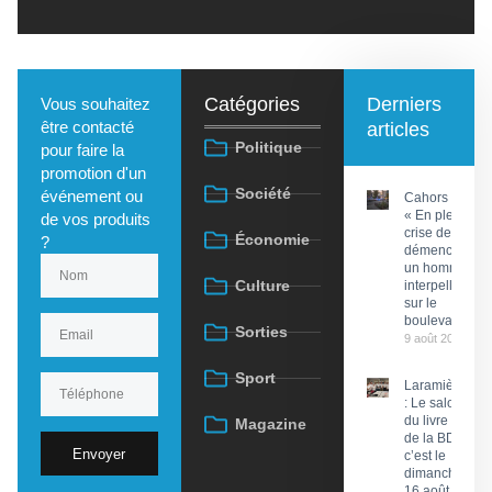
Catégories
Derniers
Vous souhaitez
être contacté
articles
Politique
pour faire la
promotion d'un
Société
événement ou
Cahors :
« En pleine
de vos produits
crise de
Économie
?
démence »,
un homme
Culture
interpellé
sur le
boulevard
Sorties
9 août 2026
Sport
Laramière
: Le salon
du livre et
Magazine
de la BD,
Envoyer
c’est le
dimanche
16 août