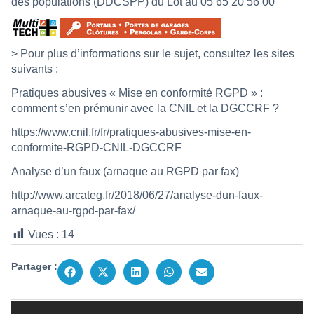
des populations (
DDCSPP
) du Lot au 05 65 20 56 00
> Pour plus d’informations sur le sujet, consultez les sites
suivants :
Pratiques abusives « Mise en conformité RGPD » :
comment s’en prémunir avec la
CNIL
et la DGCCRF ?
https://www.cnil.fr/fr/pratiques-abusives-mise-en-
conformite-RGPD-CNIL-DGCCRF
Analyse d’un faux (arnaque au RGPD par fax)
http://www.arcateg.fr/2018/06/27/analyse-dun-faux-
arnaque-au-rgpd-par-fax/
Vues :
14
Partager :