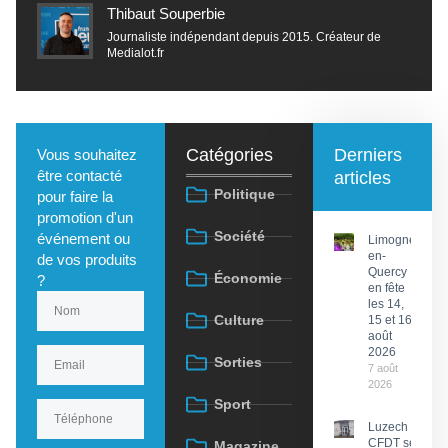
Thibaut Souperbie
Journaliste indépendant depuis 2015. Créateur de
Medialot.fr
Catégories
Derniers
Vous souhaitez
être contacté
articles
Politique
pour faire la
promotion d'un
Société
événement ou
Limogne-
en-
de vos produits
Quercy
Économie
?
en fête
les 14,
Culture
15 et 16
août
2026
Sorties
7 août
2026
Sport
Luzech : La
CFDT se
Magazine