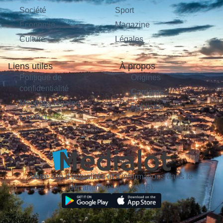
Société
Sport
Économie
Magazine
Culture
Légales
Liens utiles
À propos
Politique de
Origines
confidentialité
Carrières
Mentions légales
Publicité
Contact
Votre site d'actualités et d'informations dans le
département du Lot (46).