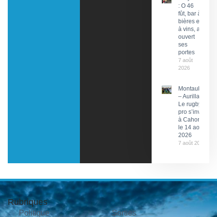
: O 46
fût, bar à
bières et
à vins, a
ouvert
ses
portes
7 août
2026
Montauban
– Aurillac :
Le rugby
pro s’invite
à Cahors
le 14 août
2026
7 août 2026
Rubriques
Politique
Sorties