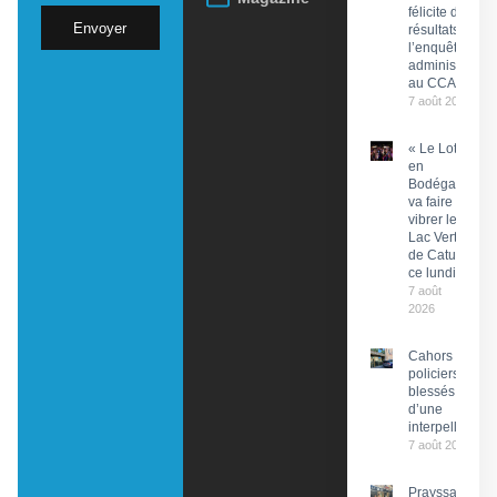
félicite des
Envoyer
résultats de
l’enquête
administrative
au CCAS
7 août 2026
« Le Lot
en
Bodéga »
va faire
vibrer le
Lac Vert
de Catus
ce lundi
7 août
2026
Cahors : Des
policiers
blessés lors
d’une
interpellation
7 août 2026
Prayssac