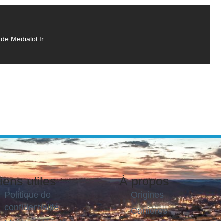
de Medialot.fr
iens utiles
À propos
Politique de
Origines
confidentialité
Carrières